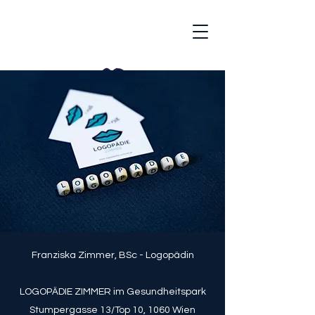
Franziska Zimmer, BSc - Logopädin
LOGOPÄDIE ZIMMER im Gesundheitspark
Stumpergasse 13/Top 10, 1060 Wien